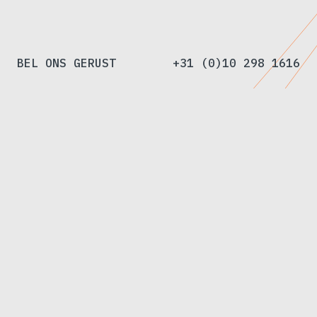
BEL ONS GERUST
+31 (0)10 298 1616
 gewenste lengte
Op maat gemaakte ro
Van
Rooy
&
Co
bestaat
sinds
1937
en
dat
is
geen
toeval.
We
leveren
draadproducten
voor
bouw,
particulieren
en
industrie
met
een
brede
voorraad,
eerlijke
prijzen
en
mensen
die
weten
waar
ze
over
praten.
Betrouwbaar,
bereikbaar
en