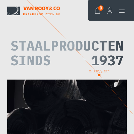
0
STAALPRODUCTEN
SINDS
1937
x: 332, y: 251