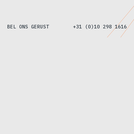
BEL ONS GERUST
+31 (0)10 298 1616
Op maat gemaakte roosters en panelen
Van
Rooy
&
Co
bestaat
sinds
1937
en
dat
is
geen
toeval.
We
leveren
draadproducten
voor
bouw,
particulieren
en
industrie
met
een
brede
voorraad,
eerlijke
prijzen
en
mensen
die
weten
waar
ze
over
praten.
Betrouwbaar,
bereikbaar
en