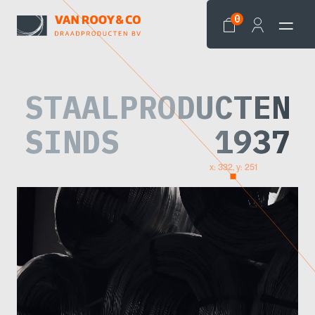
0
STAALPRODUCTEN
SINDS
1937
x: 332, y: 251