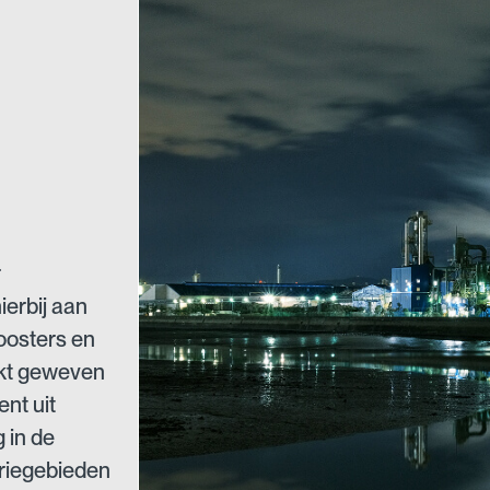
r
ierbij aan
roosters en
ukt geweven
nt uit
 in de
triegebieden