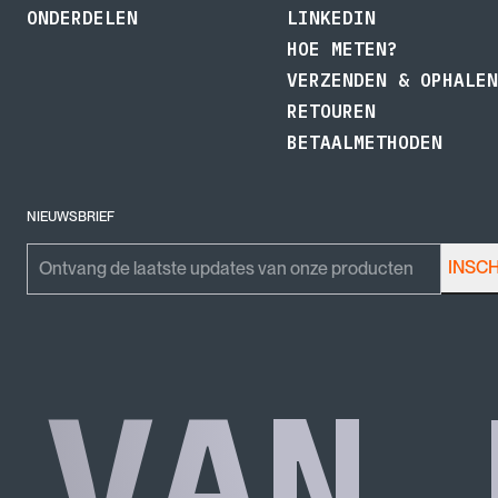
ONDERDELEN
LINKEDIN
HOE METEN?
VERZENDEN & OPHALEN
RETOUREN
BETAALMETHODEN
NIEUWSBRIEF
Phone
Emailadres
INSC
Dit veld is bedoeld voor validatiedoeleinden en moet niet worden gewijzigd.
VAN 