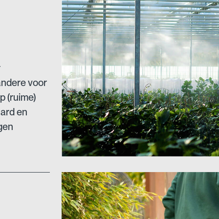
r
andere voor
p (ruime)
hard en
igen