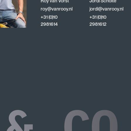
Roy van Vorst
Jordi Scholte
roy@vanrooy.nl
jordi@vanrooy.nl
+31 (0)10
+31 (0)10
2981614
2981612
 & CO