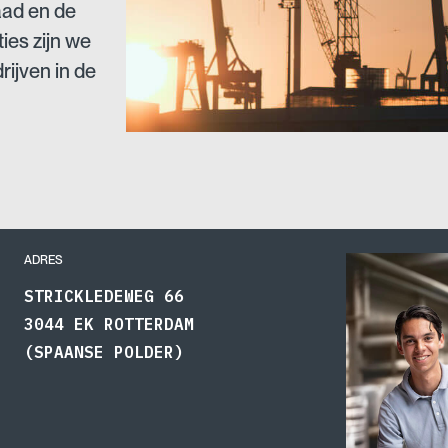
aad en de
ies zijn we
rijven in de
ADRES
STRICKLEDEWEG 66
3044 EK ROTTERDAM
(SPAANSE POLDER)