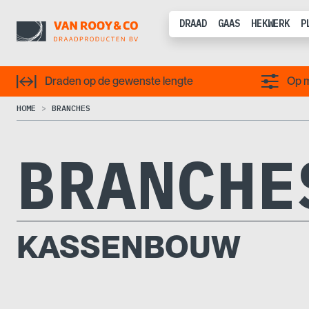
DRAAD
GAAS
HEKWERK
P
Draden op de gewenste lengte
Op m
HOME
BRANCHES
BRANCHE
KASSENBOUW