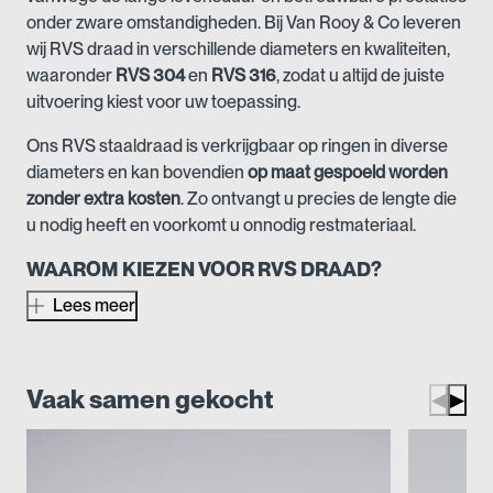
onder zware omstandigheden. Bij Van Rooy & Co leveren
wij RVS draad in verschillende diameters en kwaliteiten,
waaronder
RVS 304
en
RVS 316
, zodat u altijd de juiste
uitvoering kiest voor uw toepassing.
Ons RVS staaldraad is verkrijgbaar op ringen in diverse
diameters en kan bovendien
op maat gespoeld worden
zonder extra kosten
. Zo ontvangt u precies de lengte die
u nodig heeft en voorkomt u onnodig restmateriaal.
WAAROM KIEZEN VOOR RVS DRAAD?
RVS draad biedt belangrijke voordelen ten opzichte van
Lees meer
verzinkt staaldraad of andere metaallegeringen. Het
materiaal is bestand tegen vocht, chemicaliën en
extreme weersinvloeden, waardoor het ideaal is voor
Vaak samen gekocht
◀
▶
zowel binnen- als buitentoepassingen.
Belangrijkste voordelen: