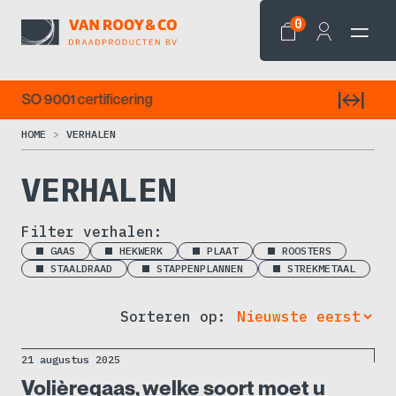
0
Draden op de gewenste lengte
HOME
VERHALEN
VERHALEN
Filter verhalen:
GAAS
HEKWERK
PLAAT
ROOSTERS
STAALDRAAD
STAPPENPLANNEN
STREKMETAAL
Sorteren op:
21 augustus 2025
Volièregaas, welke soort moet u