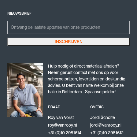
NIEUWSBRIEF
Email
Emailadres
INSCHRIJVEN
Dit veld is bedoeld voor validatiedoeleinden en moet niet worden gewijzigd.
Hulp nodig of direct materiaal afhalen?
Neem gerust contact met ons op voor
scherpe prijzen, levertijden en deskundig
advies. U bent van harte welkom bij onze
balie in Rotterdam - Spaanse polder!
DRAAD
OVERIG
Roy van Vorst
Jordi Scholte
roy@vanrooy.nl
jordi@vanrooy.nl
+31 (0)10 2981614
+31 (0)10 2981612