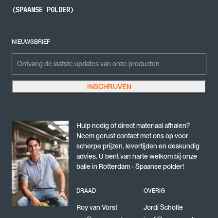
(SPAANSE POLDER)
NIEUWSBRIEF
X/Twitter
Emailadres
INSCHRIJVEN
Dit veld is bedoeld voor validatiedoeleinden en moet niet worden gewijzigd.
Hulp nodig of direct materiaal afhalen?
Neem gerust contact met ons op voor
scherpe prijzen, levertijden en deskundig
advies. U bent van harte welkom bij onze
balie in Rotterdam - Spaanse polder!
DRAAD
OVERIG
Roy van Vorst
Jordi Scholte