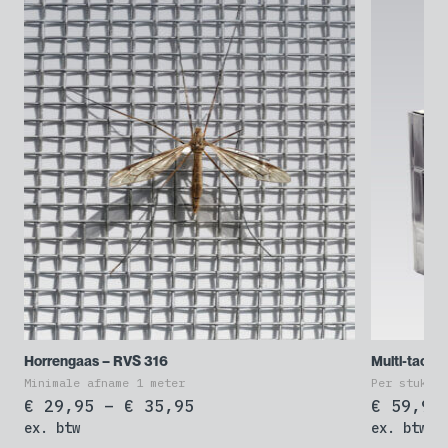
Horrengaas – RVS 316
Multi-tacke
Minimale afname 1 meter
Per stuk
Prijsklasse:
€
29,95
–
€
35,95
€
59,95
ex. btw
€ 29,95
ex. btw