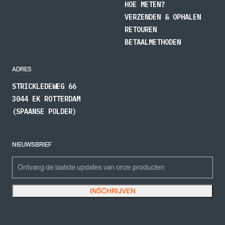
HOE METEN?
VERZENDEN & OPHALEN
RETOUREN
BETAALMETHODEN
ADRES
STRICKLEDEWEG 66
3044 EK ROTTERDAM
(SPAANSE POLDER)
NIEUWSBRIEF
LinkedIn
Emailadres
INSCHRIJVEN
Dit veld is bedoeld voor validatiedoeleinden en moet niet worden gewijzigd.