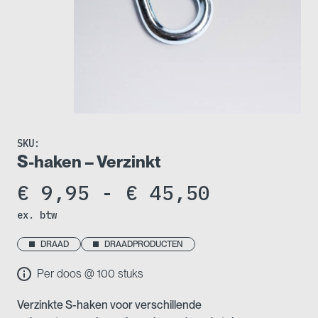
SKU:
S-haken – Verzinkt
Prijsklas
€
9,95
-
€
45,50
ex. btw
€ 9,95
tot
DRAAD
DRAADPRODUCTEN
Per doos @ 100 stuks
€ 45,50
Verzinkte S-haken voor verschillende