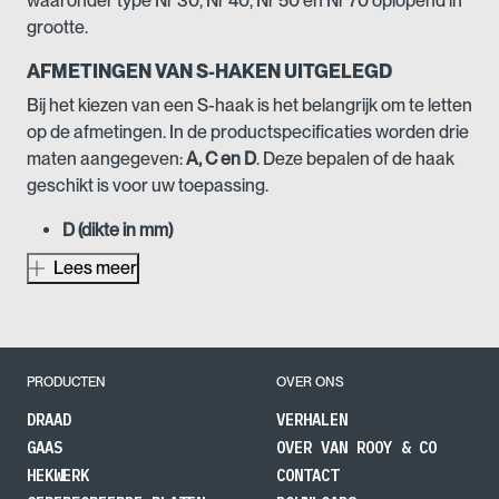
waaronder type Nr 30, Nr 40, Nr 50 en Nr 70 oplopend in
grootte.
AFMETINGEN VAN S-HAKEN UITGELEGD
Bij het kiezen van een S-haak is het belangrijk om te letten
op de afmetingen. In de productspecificaties worden drie
maten aangegeven:
A, C en D
. Deze bepalen of de haak
geschikt is voor uw toepassing.
D (dikte in mm)
De materiaaldikte van de haak zelf. Hoe groter D is,
Lees meer
hoe sterker de haak.
A (lengte in mm)
De totale lengte van de S-haak, gemeten van punt
tot punt.
PRODUCTEN
OVER ONS
DRAAD
VERHALEN
C (opening in mm)
GAAS
OVER VAN ROOY & CO
De opening van de haak, die bepaalt hoe dik het
HEKWERK
CONTACT
materiaal mag zijn dat u erin wilt bevestigen.