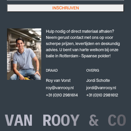
profiteer van de hoogwaardige kwaliteit en de
INSCHRIJVEN
Dit veld is bedoeld voor validatiedoeleinden en moet niet worden gewijzigd.
veelzijdigheid die deze producten te bieden hebben. Met
deze haken haalt u een betrouwbaar en duurzaam
product in huis dat aan al uw behoeften voldoet.
Hulp nodig of direct materiaal afhalen?
Neem gerust contact met ons op voor
scherpe prijzen, levertijden en deskundig
advies. U bent van harte welkom bij onze
balie in Rotterdam - Spaanse polder!
DRAAD
OVERIG
Roy van Vorst
Jordi Scholte
roy@vanrooy.nl
jordi@vanrooy.nl
+31 (0)10 2981614
+31 (0)10 2981612
VAN ROOY & CO