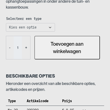
ophangtoepassingen in onder andere de tuin- en
kassenbouw.
Selecteer een type
S-
Toevoegen aan
haken
-
+
-
winkelwagen
Verzinkt
aantal
BESCHIKBARE OPTIES
Hieronder een overzicht van alle beschikbare opties,
artikelcodes en prijzen.
Type
Artikelcode
Prijs