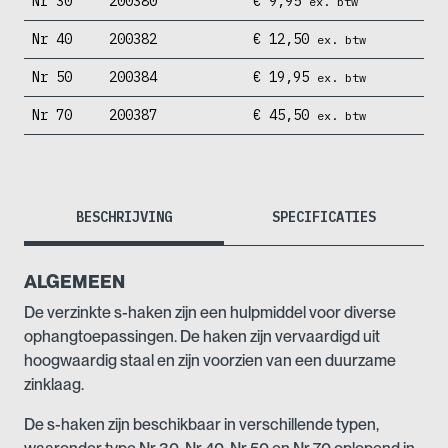
Nr 30
200380
€
9,95
ex. btw
Nr 40
200382
€
12,50
ex. btw
Nr 50
200384
€
19,95
ex. btw
Nr 70
200387
€
45,50
ex. btw
BESCHRIJVING
SPECIFICATIES
ALGEMEEN
De verzinkte s-haken zijn een hulpmiddel voor diverse
ophangtoepassingen. De haken zijn vervaardigd uit
hoogwaardig staal en zijn voorzien van een duurzame
zinklaag.
De s-haken zijn beschikbaar in verschillende typen,