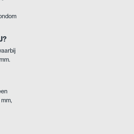
rondom
J?
aarbij
 mm.
een
0 mm,