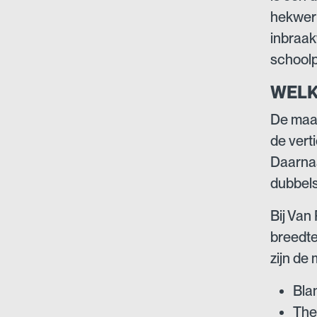
hekwerk
inbraak
schoolp
WELK
De maas
de vert
Daarnaa
dubbels
Bij Van
breedte
zijn de
Bla
The