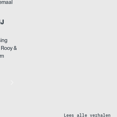
lemaal
J
sing
n Rooy &
em
Lees alle verhalen