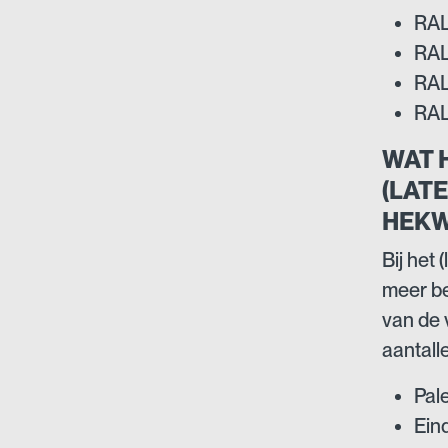
RAL
RAL
RAL
RAL 
WAT 
(LAT
HEKW
Bij het
meer be
van de 
aantall
Pal
Ein