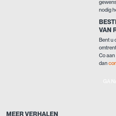
gewenst
nodig he
BEST
VAN 
Bent u 
omtrent
Co aan 
dan
con
GA N
MEER VERHALEN