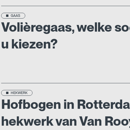
GAAS
Volièregaas, welke s
u kiezen?
HEKWERK
Hofbogen in Rotterd
hekwerk van Van Roo