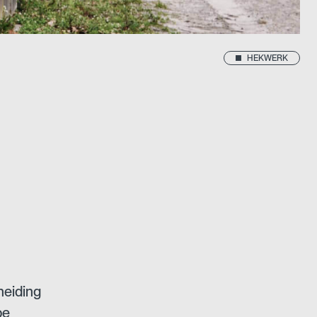
HEKWERK
heiding
pe