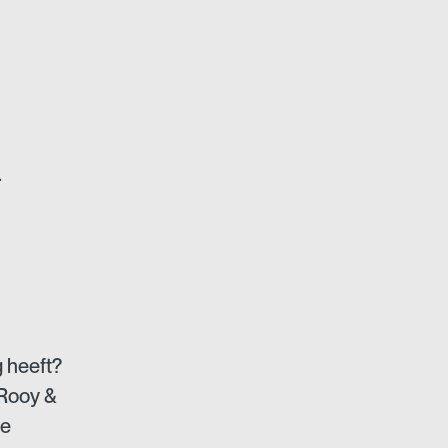
.
 heeft?
 Rooy &
de