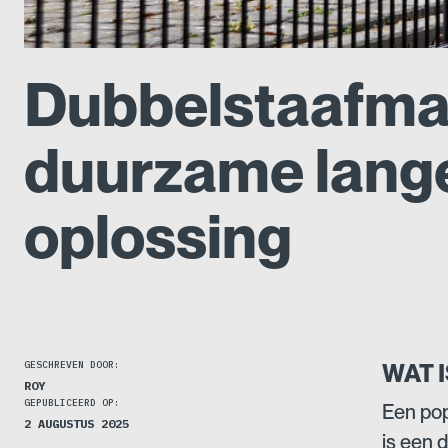
Dubbelstaafma
duurzame lange
oplossing
GESCHREVEN DOOR:
WAT 
ROY
GEPUBLICEERD OP:
Een pop
2 AUGUSTUS 2025
is een 