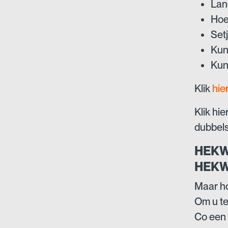
Lan
Hoe
Set
Kun
Kun
Klik
hie
Klik hi
dubbel
HEKW
HEKW
Maar ho
Om u te
Co een 