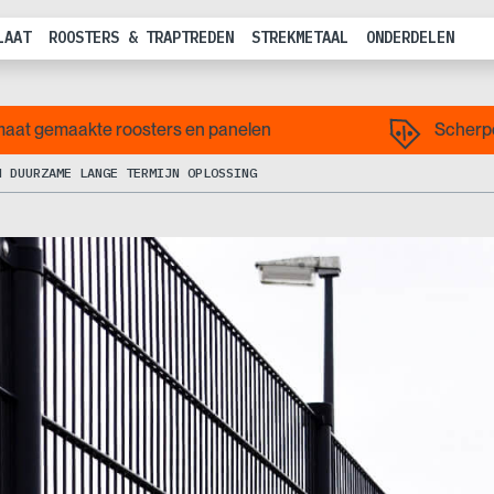
LAAT
ROOSTERS & TRAPTREDEN
STREKMETAAL
ONDERDELEN
aat gemaakte roosters en panelen
Scherpe
N DUURZAME LANGE TERMIJN OPLOSSING