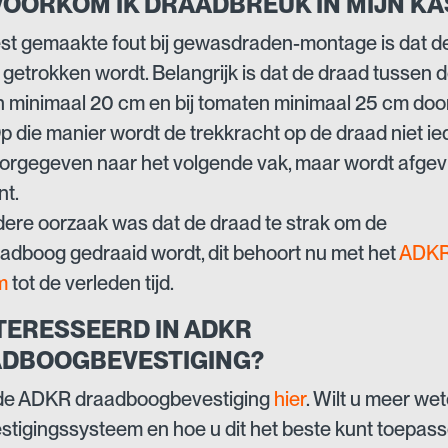
VOORKOM IK DRAADBREUK IN MIJN KA
t gemaakte fout bij gewasdraden-montage is dat d
k getrokken wordt. Belangrijk is dat de draad tussen 
 minimaal 20 cm en bij tomaten minimaal 25 cm do
Op die manier wordt de trekkracht op de draad niet ie
orgegeven naar het volgende vak, maar wordt afgev
nt.
ere oorzaak was dat de draad te strak om de
adboog gedraaid wordt, dit behoort nu met het
ADKR
m
tot de verleden tijd.
TERESSEERD IN ADKR
DBOOGBEVESTIGING?
 de ADKR draadboogbevestiging
hier
. Wilt u meer we
estigingssysteem en hoe u dit het beste kunt toepass