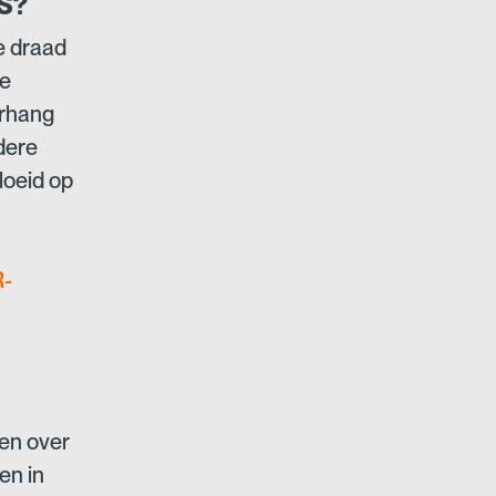
S?
e draad
de
orhang
dere
loeid op
-
ten over
en in