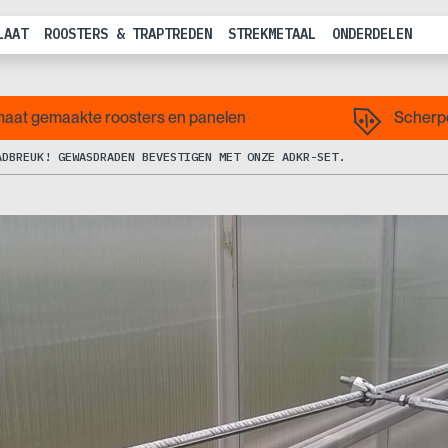
LAAT
ROOSTERS & TRAPTREDEN
STREKMETAAL
ONDERDELEN
aat gemaakte roosters en panelen
Scherpe
ADBREUK! GEWASDRADEN BEVESTIGEN MET ONZE ADKR-SET.