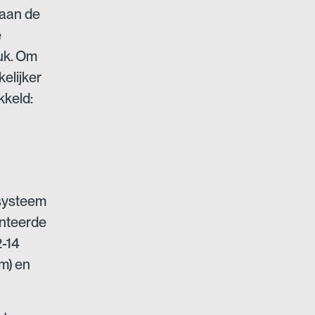
 aan de
e
uk. Om
elijker
kkeld:
systeem
onteerde
2-14
m) en