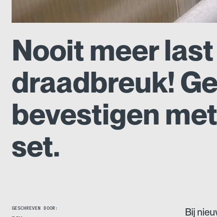
Nooit meer last
draadbreuk! G
bevestigen me
set.
GESCHREVEN DOOR:
Bij nie