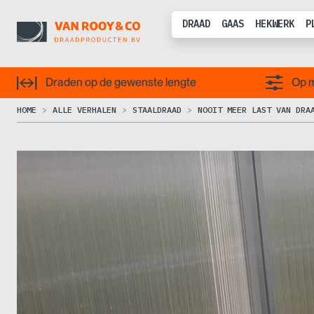
DRAAD
GAAS
HEKWERK
P
Draden op de gewenste lengte
Op m
HOME
ALLE VERHALEN
STAALDRAAD
NOOIT MEER LAST VAN DRA