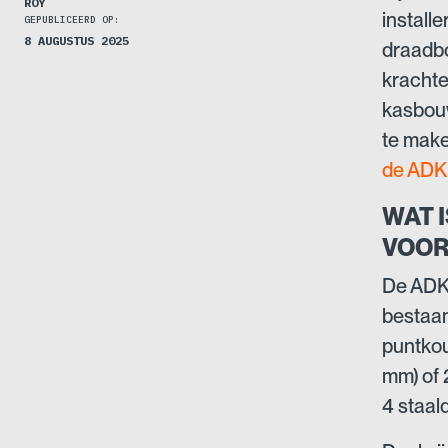
ROY
install
GEPUBLICEERD OP:
8 AUGUSTUS 2025
draadbo
krachte
kasbouw
te make
de ADK
WAT 
VOOR
De ADK
bestaan
puntkou
mm) of 
4 staa