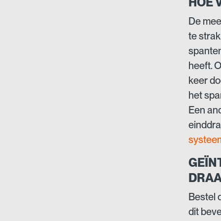
HOE 
De mees
te stra
spanten
heeft. 
keer do
het spa
Een and
einddra
systee
GEÏN
DRAA
Bestel
dit bev