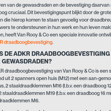
eren van de gewasdraden en de bevestiging daarvan
og cruciaal. Dit bevestigingspunt blijkt door de grot
n die hierop komen te staan gevoelig voor draadbre
ers te ondersteunen in hun werk en hun leven makk
n, heeft Van Rooy & Co een speciale innovatie ontwi
R draadboogbevestiging
.
IS DE ADKR DRAADBOOGBEVESTIGING
 GEWASDRADEN?
R draadboogbevestiging van Van Rooy & Co is een 
d uit 2 spanners open huis (M12) met een aan-gem
s, 2 staaldraadklemmen M16 (t.b.v. een draadboog 1
2 staaldraadklemmen M19 (t.b.v. een draadboog 16 m
ldraadklemmen M6.