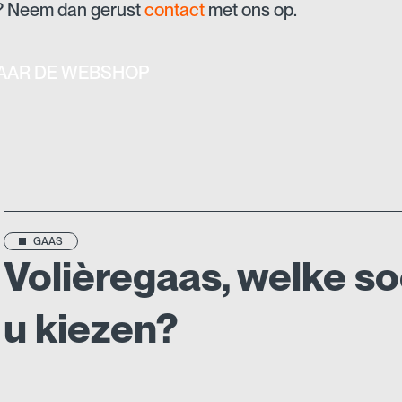
? Neem dan gerust
contact
met ons op.
AAR DE WEBSHOP
GAAS
Volièregaas, welke s
u kiezen?