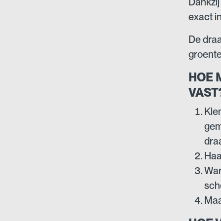
Dankzij
exact i
De draa
groente
HOE 
VAST
Kle
gem
dra
Haa
Wart
sch
Maa