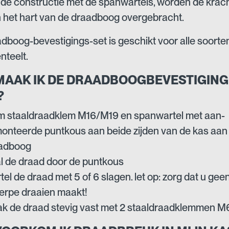
 de constructie met de spanwartels, worden de krac
n het hart van de draadboog overgebracht.
dboog-bevestigings-set is geschikt voor alle soorte
nteelt.
MAAK IK DE DRAADBOOGBEVESTIGING
?
m staaldraadklem M16/M19 en spanwartel met aan-
onteerde puntkous aan beide zijden van de kas aan
adboog
l de draad door de puntkous
el de draad met 5 of 6 slagen. let op: zorg dat u gee
erpe draaien maakt!
k de draad stevig vast met 2 staaldraadklemmen M