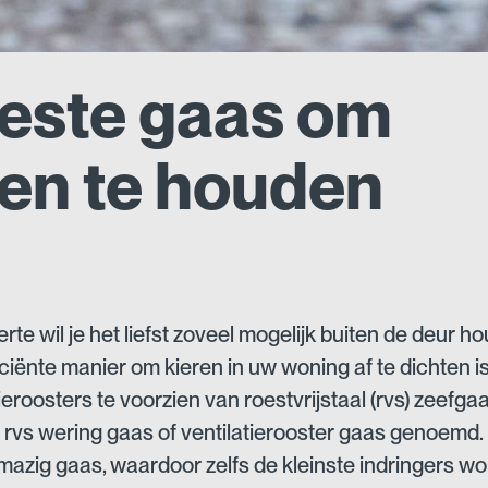
beste gaas om
ten te houden
rte wil je het liefst zoveel mogelijk buiten de deur h
iciënte manier om kieren in uw woning af te dichten i
ieroosters te voorzien van roestvrijstaal (rvs) zeefga
 rvs wering gaas of ventilatierooster gaas genoemd. D
nmazig gaas, waardoor zelfs de kleinste indringers w