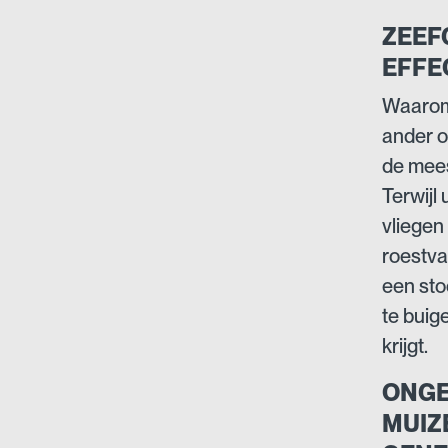
ZEEF
EFFE
Waarom 
ander o
de mees
Terwijl
vliegen
roestva
een sto
te buig
krijgt.
ONGE
MUIZ