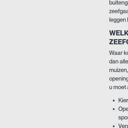
buiteng
zeefgaa
leggen h
WELK
ZEEF
Waar ko
dan all
muizen,
opening
u moet a
Kie
Ope
spo
Ven