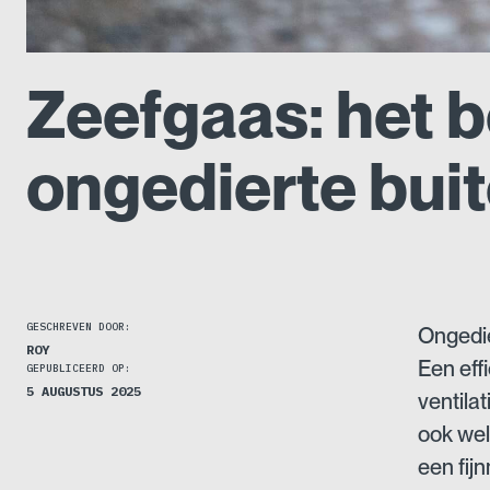
Zeefgaas: het 
ongedierte bui
GESCHREVEN DOOR:
Ongedie
ROY
Een eff
GEPUBLICEERD OP:
5 AUGUSTUS 2025
ventilat
ook wel
een fij