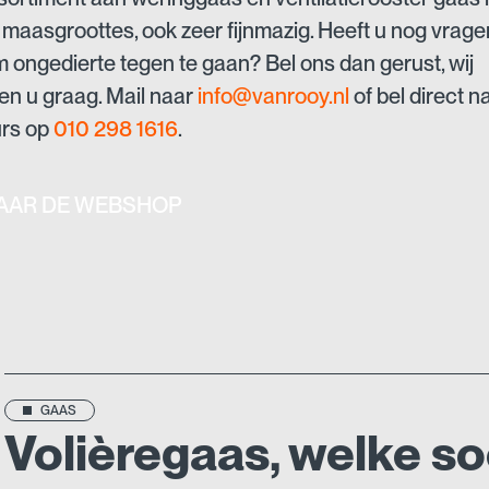
 maasgroottes, ook zeer fijnmazig. Heeft u nog vrage
 ongedierte tegen te gaan? Bel ons dan gerust, wij
en u graag. Mail naar
info@vanrooy.nl
of bel direct n
urs op
010 298 1616
.
AAR DE WEBSHOP
GAAS
Volièregaas, welke s