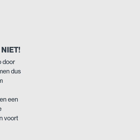
NIET!
o door
rmen dus
m
 en een
e
n voort