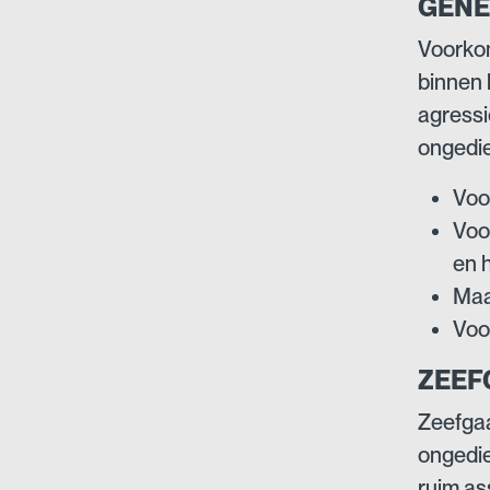
GENE
Voorkom
binnen 
agressi
ongedie
Voo
Voo
en 
Maa
Voor
ZEEF
Zeefgaa
ongedie
ruim as