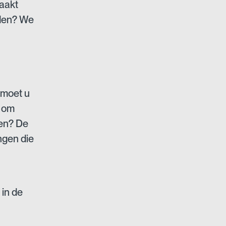
aakt
uden? We
 moet u
s om
ren? De
ngen die
in de