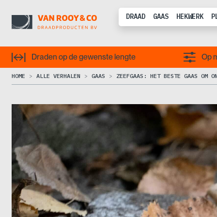
DRAAD
GAAS
HEKWERK
P
Draden op de gewenste lengte
Op m
HOME
ALLE VERHALEN
GAAS
ZEEFGAAS: HET BESTE GAAS OM O