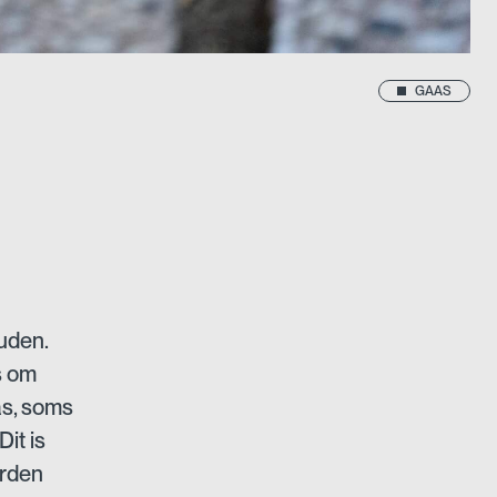
GAAS
ouden.
s om
as, soms
it is
orden