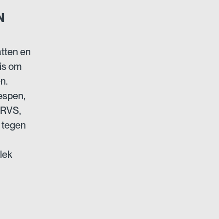
N
atten en
 is om
n.
espen,
(RVS,
 tegen
lek