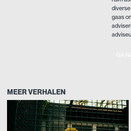
diverse
gaas om
adviser
advise
GA N
MEER VERHALEN