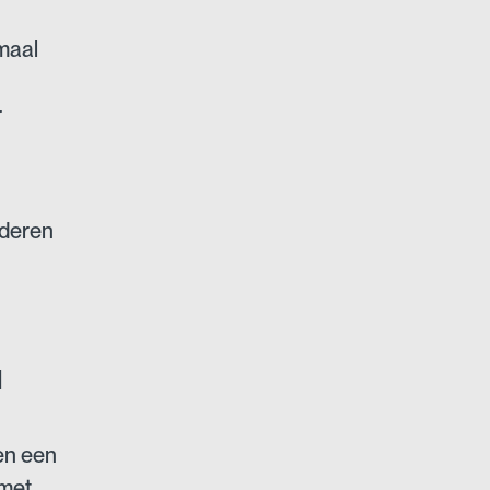
maal
r
nderen
N
en een
 met