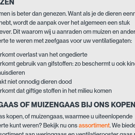
ZEN
en is beter dan genezen. Want als je de dieren een
hebt, wordt de aanpak over het algemeen een stuk
ever. Dit waarom wij u aanraden om muizen en ande
rte te weren met zeefgaas voor uw ventilatiegaten:
rkomt overlast van het ongedierte
rkomt gebruik van gifstoffen: zo beschermt u ook ki
huisdieren
kt niet onnodig dieren dood
komt dat giftige stoffen in het milieu komen
GAAS OF MUIZENGAAS BIJ ONS KOPE
s kopen, of muizengaas, waarmee u uiteenlopende
rte kunt weren? Bekijk nu ons
assortiment
. We bied
sortiment aan weringgaas en ventilatierooster gaas