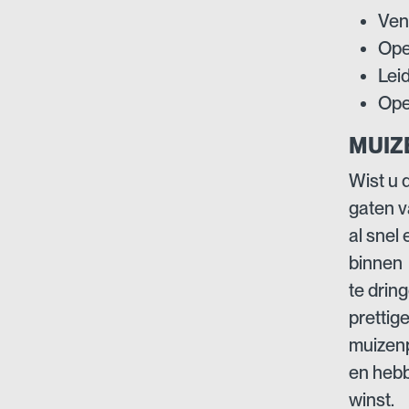
Vent
Ope
Lei
Ope
MUIZ
Wist u 
gaten v
al snel
binnen
te drin
prettig
muizenp
en hebb
winst.