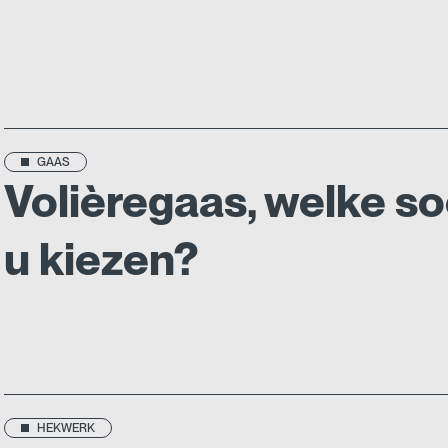
GAAS
Volièregaas, welke s
u kiezen?
HEKWERK