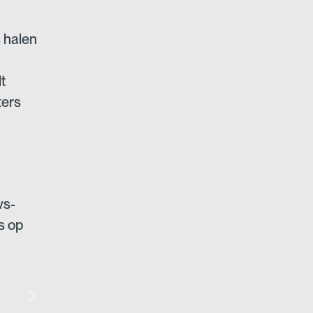
s halen
t
ters
vs-
ns op