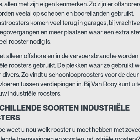
, allen met zijn eigen kenmerken. Zo zijn er offshorer
rden veelal op schepen en booreilanden gebruikt.
stroosters komen veel terug in garages, bij vrachtve
govergangen en meer plaatsen waar een extra ste
eel rooster nodig is.
et alleen offshore en in de vervoersbranche worden
iële roosters gebruikt. De plekken waar ze gebruikt 
er divers. Zo vindt u schoonlooproosters voor de deur
vloeren tussen verdiepingen in. Bij Van Rooy kunt u t
uw industriële roosters.
CHILLENDE SOORTEN INDUSTRIËLE
TERS
e weet u nou welk rooster u moet hebben met zovee
llende toepassingen en soorten industriële roosters?