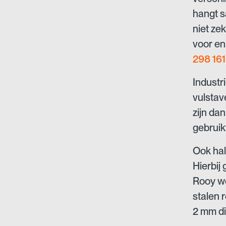
hangt s
niet ze
voor en
298 16
Industr
vulstav
zijn da
gebruik
Ook hal
Hierbij
Rooy w
stalen 
2 mm di