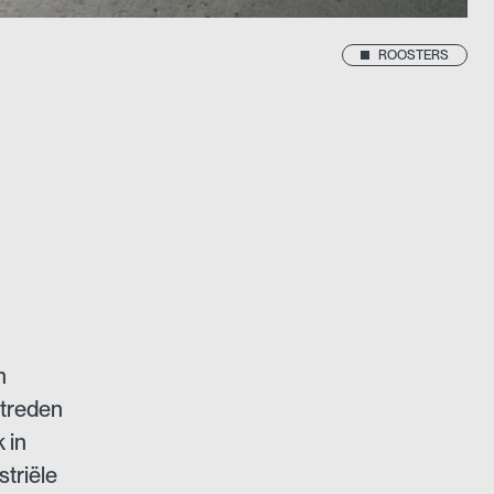
ROOSTERS
n
ptreden
 in
striële