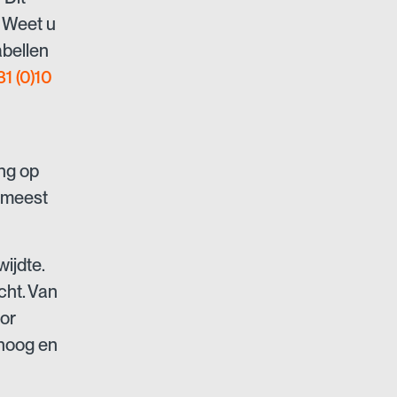
 Weet u
abellen
31 (0)10
n
ing op
t meest
ijdte.
cht. Van
or
 hoog en