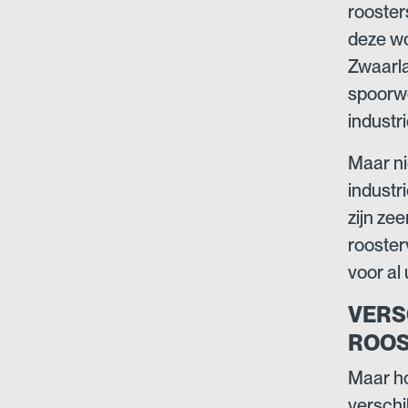
roosters
deze wo
Zwaarla
spoorwe
industri
Maar ni
industr
zijn ze
rooster
voor al 
VERS
ROOS
Maar ho
verschi