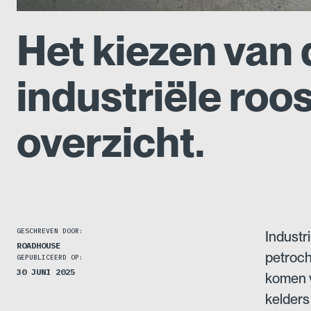
Het kiezen van 
industriële roos
overzicht.
GESCHREVEN DOOR:
Industr
ROADHOUSE
petroch
GEPUBLICEERD OP:
30 JUNI 2025
komen v
kelders