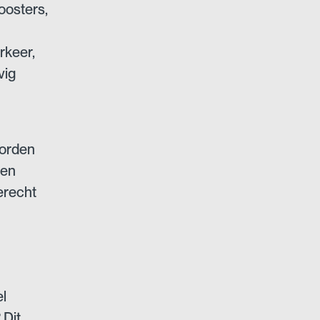
oosters,
rkeer,
vig
worden
 en
erecht
l
 Dit