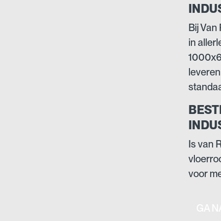
INDU
Bij Van
in alle
1000x60
leveren
standaa
BEST
INDU
Is van 
vloerro
voor me
GA N