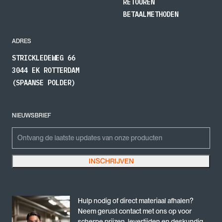
RETOUREN
BETAALMETHODEN
ADRES
STRICKLEDEWEG 66
3044 EK ROTTERDAM
(SPAANSE POLDER)
NIEUWSBRIEF
Email
Emailadres
INSCHRIJVEN
Dit veld is bedoeld voor validatiedoeleinden en moet niet worden gewijzigd.
Hulp nodig of direct materiaal afhalen?
Neem gerust contact met ons op voor
scherpe prijzen, levertijden en deskundig