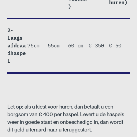
huren)
)
2-
laags
afdraa
75cm
55cm
60 cm
€ 350
€ 50
ihaspe
l
Let op: als u kiest voor huren, dan betaalt u een
borgsom van € 400 per haspel. Levert u de haspels
weer in goede staat en onbeschadigd in, dan wordt
dit geld uiteraard naar u teruggestort.