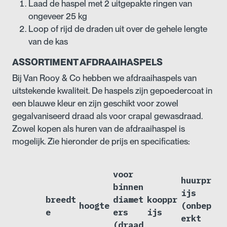
Laad de haspel met 2 uitgepakte ringen van
ongeveer 25 kg
Loop of rijd de draden uit over de gehele lengte
van de kas
ASSORTIMENT AFDRAAIHASPELS
Bij Van Rooy & Co hebben we afdraaihaspels van
uitstekende kwaliteit. De haspels zijn gepoedercoat in
een blauwe kleur en zijn geschikt voor zowel
gegalvaniseerd draad als voor crapal gewasdraad.
Zowel kopen als huren van de afdraaihaspel is
mogelijk. Zie hieronder de prijs en specificaties:
voor
huurpr
binnen
ijs
breedt
diamet
kooppr
hoogte
(onbep
e
ers
ijs
erkt
(draad