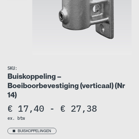
SKU:
Buiskoppeling –
Boeiboorbevestiging (verticaal) (Nr
14)
Prijskla
€
17,40
-
€
27,38
ex. btw
€ 17,40
tot
BUISKOPPELINGEN