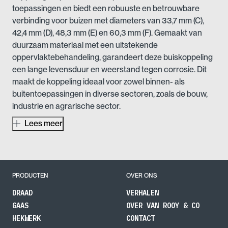
toepassingen en biedt een robuuste en betrouwbare
verbinding voor buizen met diameters van 33,7 mm (C),
42,4 mm (D), 48,3 mm (E) en 60,3 mm (F). Gemaakt van
duurzaam materiaal met een uitstekende
oppervlaktebehandeling, garandeert deze buiskoppeling
een lange levensduur en weerstand tegen corrosie. Dit
maakt de koppeling ideaal voor zowel binnen- als
buitentoepassingen in diverse sectoren, zoals de bouw,
industrie en agrarische sector.
Lees meer
De technologische voordelen van de Buiskoppeling –
Boeiboorbevestiging (Nr 14) zijn talrijk. De koppeling is
ontworpen om bestand te zijn tegen zware belastingen
en extreme weersomstandigheden, wat de
betrouwbaarheid en veiligheid van uw constructies
PRODUCTEN
OVER ONS
waarborgt. Door de stevige constructie en hoogwaardige
DRAAD
VERHALEN
afwerking is deze koppeling perfect voor gebruik in
GAAS
OVER VAN ROOY & CO
veeleisende omgevingen, waar kwaliteit en
HEKWERK
CONTACT
duurzaamheid essentieel zijn. Daarnaast biedt deze