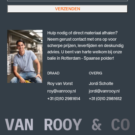
duurzame bevestigingsoplossing.
VERZENDEN
Dit veld is bedoeld voor validatiedoeleinden en moet niet worden gewijzigd.
Hulp nodig of direct materiaal afhalen?
Neem gerust contact met ons op voor
scherpe prijzen, levertijden en deskundig
advies. U bent van harte welkom bij onze
balie in Rotterdam - Spaanse polder!
DRAAD
OVERIG
Roy van Vorst
Jordi Scholte
roy@vanrooy.nl
jordi@vanrooy.nl
+31 (0)10 2981614
+31 (0)10 2981612
VAN ROOY & CO