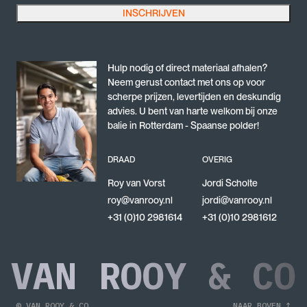
INSCHRIJVEN
Dit veld is bedoeld voor validatiedoeleinden en moet niet worden gewijzigd.
Hulp nodig of direct materiaal afhalen?
Neem gerust contact met ons op voor
scherpe prijzen, levertijden en deskundig
advies. U bent van harte welkom bij onze
balie in Rotterdam - Spaanse polder!
DRAAD
OVERIG
Roy van Vorst
Jordi Scholte
roy@vanrooy.nl
jordi@vanrooy.nl
+31 (0)10 2981614
+31 (0)10 2981612
VAN ROOY & CO
© VAN ROOY & CO
NAAR BOVEN ↑