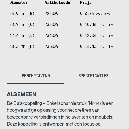
Diameter
Artikelcode
Prijs
26,9 mm (B)
222029
€
8,36
ex. btw
33,7 mm (C)
233029
€
10,48
ex. btw
42,4 mm (D)
234029
€
12,04
ex. btw
48,3 mm (E)
235029
€
14,40
ex. btw
BESCHRIJVING
SPECIFICATIES
ALGEMEEN
De Buiskoppeling – Enkel scharnierstuk (Nr 44) is een
hoogwaardige oplossing voor het creëren van
beweegbare verbindingen in hekwerken en meubels.
Deze koppeling is ontworpen met een focus op