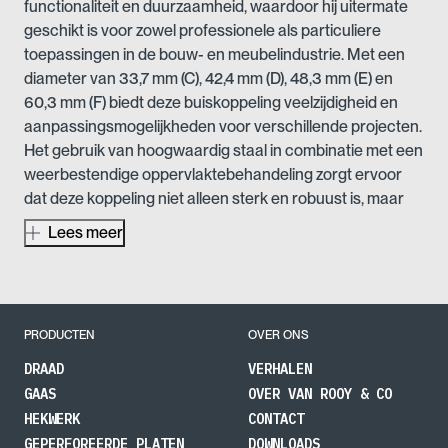
functionaliteit en duurzaamheid, waardoor hij uitermate
geschikt is voor zowel professionele als particuliere
toepassingen in de bouw- en meubelindustrie. Met een
diameter van 33,7 mm (C), 42,4 mm (D), 48,3 mm (E) en
60,3 mm (F) biedt deze buiskoppeling veelzijdigheid en
aanpassingsmogelijkheden voor verschillende projecten.
Het gebruik van hoogwaardig staal in combinatie met een
weerbestendige oppervlaktebehandeling zorgt ervoor
dat deze koppeling niet alleen sterk en robuust is, maar
ook bestand tegen corrosie en andere
Lees meer
omgevingsinvloeden. Dit maakt het een uitstekende
keuze voor zowel binnen- als buitentoepassingen, waar
duurzaamheid en betrouwbaarheid essentieel zijn.
De constructie van het enkele scharnierstuk biedt een
PRODUCTEN
OVER ONS
efficiënte en flexibele oplossing voor het creëren van
DRAAD
VERHALEN
beweegbare verbindingen, wat bijzonder handig is voor
GAAS
OVER VAN ROOY & CO
het aanpassen van meubels of het installeren van
HEKWERK
CONTACT
hekwerken die toegankelijk moeten zijn. Deze koppeling
GEPERFOREERDE PLATEN
DOWNLOADS