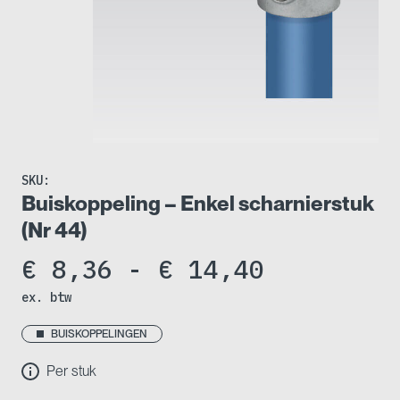
SKU:
Buiskoppeling – Enkel scharnierstuk
(Nr 44)
Prijsklas
€
8,36
-
€
14,40
ex. btw
€ 8,36
tot
BUISKOPPELINGEN
Per stuk
€ 14,40