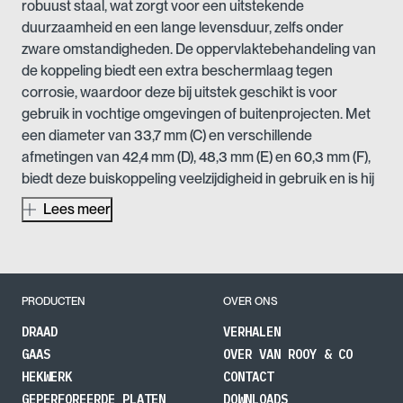
robuust staal, wat zorgt voor een uitstekende
duurzaamheid en een lange levensduur, zelfs onder
zware omstandigheden. De oppervlaktebehandeling van
de koppeling biedt een extra beschermlaag tegen
corrosie, waardoor deze bij uitstek geschikt is voor
gebruik in vochtige omgevingen of buitenprojecten. Met
een diameter van 33,7 mm (C) en verschillende
afmetingen van 42,4 mm (D), 48,3 mm (E) en 60,3 mm (F),
biedt deze buiskoppeling veelzijdigheid in gebruik en is hij
perfect voor toepassingen in de bouw, industrie en
Lees meer
agrarische sector.
Deze buiskoppeling is ontworpen met het oog op
functionaliteit en gebruiksgemak. De stevige constructie
zorgt ervoor dat scharnierverbindingen betrouwbaar en
PRODUCTEN
OVER ONS
stabiel zijn, wat essentieel is voor de veiligheid en
DRAAD
VERHALEN
efficiëntie van uw projecten. De koppeling is ideaal voor
GAAS
OVER VAN ROOY & CO
gebruik in tuinhekken, schuifpoorten en andere
HEKWERK
CONTACT
structuren waar sterke en duurzame verbindingen
GEPERFOREERDE PLATEN
DOWNLOADS