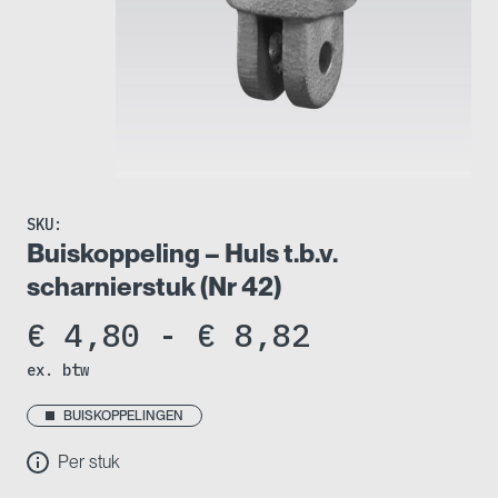
SKU:
Buiskoppeling – Huls t.b.v.
scharnierstuk (Nr 42)
Prijsklass
€
4,80
-
€
8,82
ex. btw
€ 4,80
tot
BUISKOPPELINGEN
Per stuk
€ 8,82