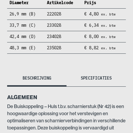
Diameter
Artikelcode
Prijs
26,9 mm (B)
222028
€
4,80
ex. btw
33,7 mm (C)
233028
€
6,34
ex. btw
42,4 mm (D)
234028
€
8,00
ex. btw
48,3 mm (E)
235028
€
8,82
ex. btw
BESCHRIJVING
SPECIFICATIES
ALGEMEEN
De Buiskoppeling – Huls t.b.v. scharnierstuk (Nr 42) is een
hoogwaardige oplossing voor het verstevigen en
optimaliseren van scharnierverbindingen in verschillende
toepassingen. Deze buiskoppeling is vervaardigd uit