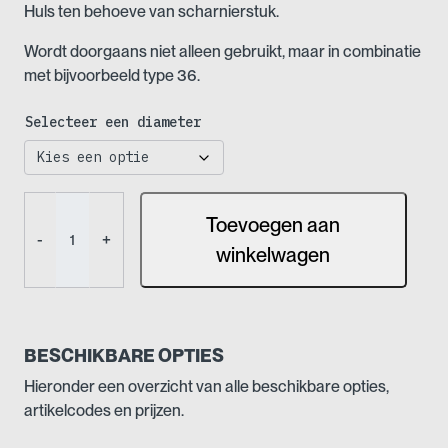
Huls ten behoeve van scharnierstuk.
Wordt doorgaans niet alleen gebruikt, maar in combinatie
met bijvoorbeeld type 36.
Selecteer een diameter
Buiskoppeling
Toevoegen aan
-
-
+
Huls
winkelwagen
t.b.v.
scharnierstuk
(Nr
42)
BESCHIKBARE OPTIES
aantal
Hieronder een overzicht van alle beschikbare opties,
artikelcodes en prijzen.