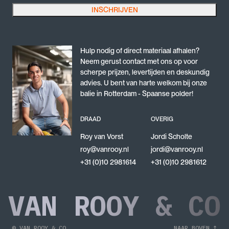
Buiskoppeling – Huls t.b.v. scharnierstuk (Nr 42).
INSCHRIJVEN
Dit veld is bedoeld voor validatiedoeleinden en moet niet worden gewijzigd.
Hulp nodig of direct materiaal afhalen?
Neem gerust contact met ons op voor
scherpe prijzen, levertijden en deskundig
advies. U bent van harte welkom bij onze
balie in Rotterdam - Spaanse polder!
DRAAD
OVERIG
Roy van Vorst
Jordi Scholte
roy@vanrooy.nl
jordi@vanrooy.nl
+31 (0)10 2981614
+31 (0)10 2981612
VAN ROOY & CO
© VAN ROOY & CO
NAAR BOVEN ↑