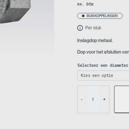
ex. btw
BUISKOPPELINGEN
Per stuk
Inslagdop metaal.
Dop voor het afsluiten van
Selecteer een diameter
Buiskoppeling
-
-
+
Inslagdop
metaal
(Nr
73)