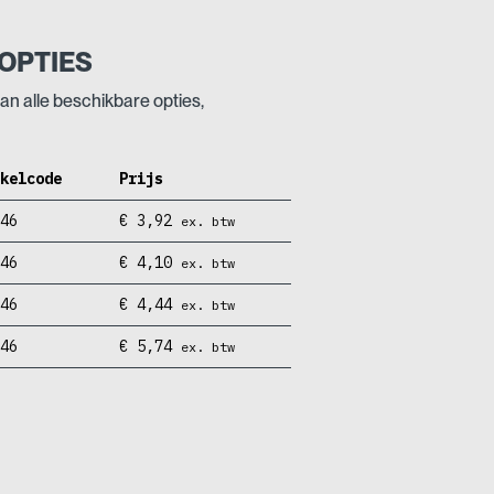
OPTIES
an alle beschikbare opties,
ikelcode
Prijs
046
€
3,92
ex. btw
046
€
4,10
ex. btw
046
€
4,44
ex. btw
046
€
5,74
ex. btw