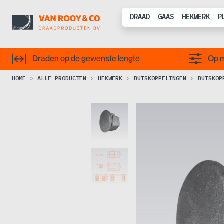
DRAAD
GAAS
HEKWERK
P
Draden op de gewenste lengte
Op m
HOME
ALLE PRODUCTEN
HEKWERK
BUISKOPPELINGEN
BUISKOP