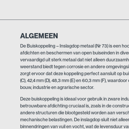
ALGEMEEN
De Buiskoppeling – Inslagdop metaal (Nr 73) is een h
afdichten en beschermen van open buiseinden in diver
vervaardigd uit sterk metaal dat niet alleen duurzaam
weerstand biedt tegen corrosie en andere omgevings
zorgt ervoor dat deze koppeling perfect aansluit op b
(C), 42,4 mm (D), 48,3 mm (E) en 60,3 mm (F), waardoor 
bouw, industrie en agrarische sector.
Deze buiskoppeling is ideaal voor gebruik in zware in
betrouwbare afdichting cruciaal is, zoals in de constr
andere structuren die blootgesteld worden aan vers
mechanische belastingen. De inslagdop sluit niet allee
binnendringen van vuil en vocht, wat de levensduur van