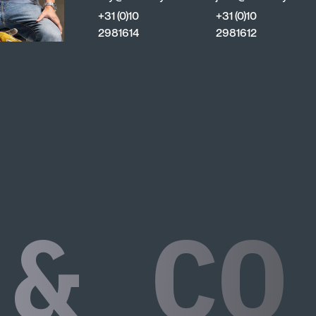
+31 (0)10
+31 (0)10
2981614
2981612
 & CO