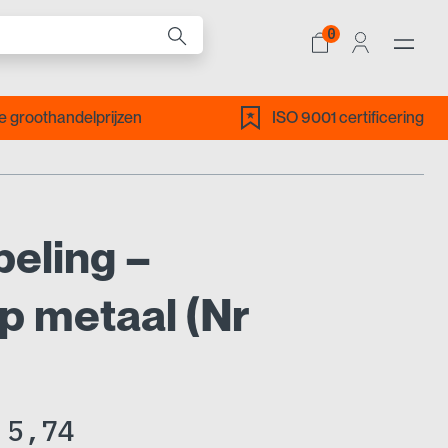
0
ALLE PRODUCTEN
 groothandelprijzen
ISO 9001 certificering
eling –
p metaal (Nr
Prijsklasse:
5,74