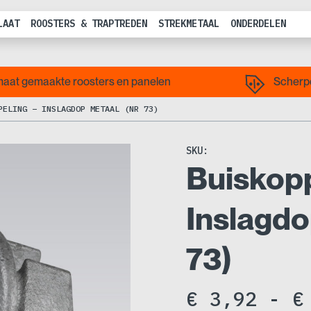
LAAT
ROOSTERS & TRAPTREDEN
STREKMETAAL
ONDERDELEN
aat gemaakte roosters en panelen
Scherpe
PELING – INSLAGDOP METAAL (NR 73)
SKU:
Buiskopp
Inslagdo
73)
€
3,92
-
€