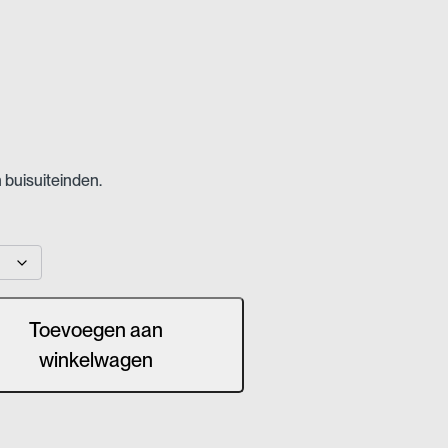
€ 3,92
tot
€ 5,74
 buisuiteinden.
Toevoegen aan
winkelwagen