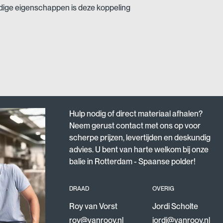
ndige eigenschappen is deze koppeling
n waar duurzaamheid en
baar in verschillende maten, zodat u
unt vinden. Kortom, met de
r een betrouwbare, duurzame en
 voldoet.
Hulp nodig of direct materiaal afhalen?
Neem gerust contact met ons op voor
scherpe prijzen, levertijden en deskundig
advies. U bent van harte welkom bij onze
balie in Rotterdam - Spaanse polder!
DRAAD
OVERIG
Roy van Vorst
Jordi Scholte
roy@vanrooy.nl
jordi@vanrooy.nl