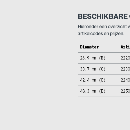
aantal
BESCHIKBARE 
Hieronder een overzicht v
artikelcodes en prijzen.
Diameter
Art
26,9 mm (B)
222
33,7 mm (C)
223
42,4 mm (D)
224
48,3 mm (E)
225