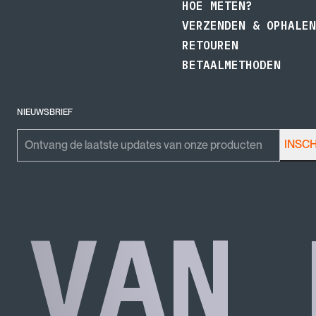
HOE METEN?
VERZENDEN & OPHALEN
RETOUREN
BETAALMETHODEN
NIEUWSBRIEF
Email
Emailadres
INSC
Dit veld is bedoeld voor validatiedoeleinden en moet niet worden gewijzigd.
VAN 