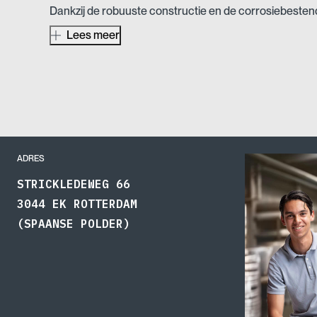
Dankzij de robuuste constructie en de corrosiebeste
perfect voor buitenprojecten en andere toepassinge
Lees meer
betrouwbaarheid van groot belang zijn.
De Buiskoppeling – Inslagdop metaal (Nr 73) is verkrijg
de perfecte oplossing voor uw specifieke toepassing k
Buiskoppeling – Inslagdop metaal (Nr 73) kiest u voo
veelzijdige oplossing die aan al uw professionele eisen
ADRES
STRICKLEDEWEG 66
3044 EK ROTTERDAM
(SPAANSE POLDER)