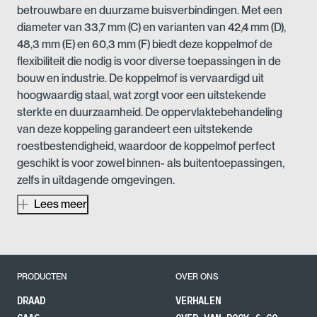
betrouwbare en duurzame buisverbindingen. Met een
diameter van 33,7 mm (C) en varianten van 42,4 mm (D),
48,3 mm (E) en 60,3 mm (F) biedt deze koppelmof de
flexibiliteit die nodig is voor diverse toepassingen in de
bouw en industrie. De koppelmof is vervaardigd uit
hoogwaardig staal, wat zorgt voor een uitstekende
sterkte en duurzaamheid. De oppervlaktebehandeling
van deze koppeling garandeert een uitstekende
roestbestendigheid, waardoor de koppelmof perfect
geschikt is voor zowel binnen- als buitentoepassingen,
zelfs in uitdagende omgevingen.
Lees meer
Deze buiskoppeling is ideaal voor het creëren van stevige
en naadloze verbindingen tussen buizen, wat essentieel
is in constructies zoals steigerbouw, hekwerken, en
industriële frameworks. De eenvoudige installatie en het
betrouwbare ontwerp maken deze koppelmof tot een
PRODUCTEN
OVER ONS
populaire keuze onder aannemers en technische
DRAAD
VERHALEN
professionals. Met zijn robuuste constructie biedt de Nr 8