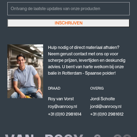
Name
Emailadres
INSCHRIJVEN
Dit veld is bedoeld voor validatiedoeleinden en moet niet worden gewijzigd.
Hulp nodig of direct materiaal afhalen?
Neem gerust contact met ons op voor
scherpe prijzen, levertijden en deskundig
advies. U bent van harte welkom bij onze
balie in Rotterdam - Spaanse polder!
DRAAD
OVERIG
Roy van Vorst
Jordi Scholte
roy@vanrooy.nl
jordi@vanrooy.nl
+31 (0)10 2981614
+31 (0)10 2981612