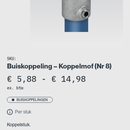
SKU:
Buiskoppeling – Koppelmof (Nr 8)
Prijsklas
€
5,88
-
€
14,98
ex. btw
€ 5,88
tot
BUISKOPPELINGEN
Per stuk
€ 14,98
Koppelstuk.