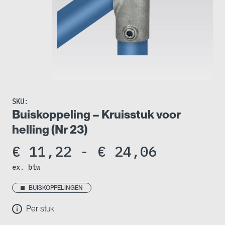
SKU:
Buiskoppeling – Kruisstuk voor
helling (Nr 23)
Prijskla
€
11,22
-
€
24,06
ex. btw
€ 11,22
tot
BUISKOPPELINGEN
Per stuk
€ 24,06