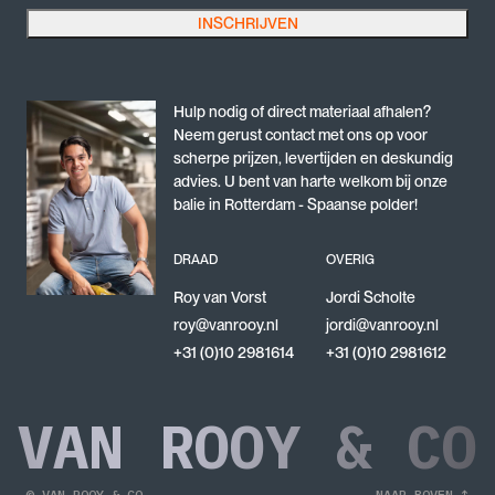
beste advies ontvangt bij uw aankoop.
INSCHRIJVEN
Dit veld is bedoeld voor validatiedoeleinden en moet niet worden gewijzigd.
Met de Buiskoppeling – Kruisstuk voor helling (Nr 23)
investeert u in kwaliteit en betrouwbaarheid voor al uw
constructie- en bouwprojecten. Dit product biedt de
Hulp nodig of direct materiaal afhalen?
stabiliteit en duurzaamheid die vereist zijn voor hellende
Neem gerust contact met ons op voor
verbindingen en zorgt ervoor dat u met vertrouwen kunt
scherpe prijzen, levertijden en deskundig
advies. U bent van harte welkom bij onze
bouwen, wetende dat u een product van hoge kwaliteit in
balie in Rotterdam - Spaanse polder!
handen heeft.
DRAAD
OVERIG
Roy van Vorst
Jordi Scholte
roy@vanrooy.nl
jordi@vanrooy.nl
+31 (0)10 2981614
+31 (0)10 2981612
VAN ROOY & CO
© VAN ROOY & CO
NAAR BOVEN ↑