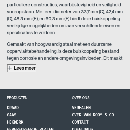
particuliere constructies, waarbij stevigheid en veiligheid
voorop staan. Met een diameter van 33,7 mm (C), 42,4 mm
(D), 48,3 mm (E), en 60,3 mm (F) biedt deze buiskoppeling
veelzijdige mogelijkheden om aan verschillende eisen en
specificaties te voldoen.
Gemaakt van hoogwaardig staal met een duurzame
oppervlaktebehandeling, is deze buiskoppeling bestand
tegen corrosie en andere omgevingsinvloeden. Dit maakt
het product ideaal voor zowel binnen- als
Lees meer
buitentoepassingen, waar het langdurige prestaties kan
leveren, zelfs onder zware omstandigheden. Dankzij de
robuuste constructie en de uitstekende weerstand tegen
slijtage, is het kruisstuk perfect voor gebruik in de bouw,
PRODUCTEN
OVER ONS
de agrarische sector en industriële omgevingen. De
buiskoppeling is niet alleen functioneel, maar ook
DRAAD
VERHALEN
eenvoudig te installeren, wat bijdraagt aan een efficiënte
GAAS
OVER VAN ROOY & CO
projectuitvoering.
HEKWERK
CONTACT
GEPERFOREERDE PLATEN
DOWNLOADS