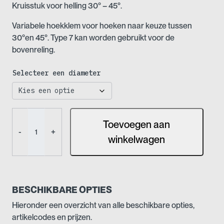
Kruisstuk voor helling 30° – 45°.
Variabele hoekklem voor hoeken naar keuze tussen
30°en 45°. Type 7 kan worden gebruikt voor de
bovenreling.
Selecteer een diameter
Buiskoppeling
Toevoegen aan
-
-
+
Kruisstuk
winkelwagen
voor
helling
(Nr
23)
BESCHIKBARE OPTIES
aantal
Hieronder een overzicht van alle beschikbare opties,
artikelcodes en prijzen.