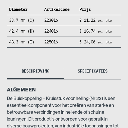
Diameter
Artikelcode
Prijs
33,7 mm (C)
223016
€
11,22
ex. btw
42,4 mm (D)
224016
€
18,74
ex. btw
48,3 mm (E)
225016
€
24,06
ex. btw
BESCHRIJVING
SPECIFICATIES
ALGEMEEN
De Buiskoppeling – Kruisstuk voor helling (Nr 23) is een
essentieel component voor het creëren van sterke en
betrouwbare verbindingen in hellende of schuine
leuningen. Dit product is ontworpen voor gebruik in
diverse bouwprojecten, van industriële toepassingen tot