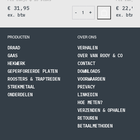
€
31,95
€
22,95
Gripple
-
+
ex. btw
ex. btw
GP2
aantal
PRODUCTEN
OVER ONS
DRAAD
VERHALEN
GAAS
OVER VAN ROOY & CO
HEKWERK
CONTACT
GEPERFOREERDE PLATEN
DOWNLOADS
ROOSTERS & TRAPTREDEN
VOORWAARDEN
STREKMETAAL
PRIVACY
ONDERDELEN
LINKEDIN
HOE METEN?
VERZENDEN & OPHALEN
RETOUREN
BETAALMETHODEN