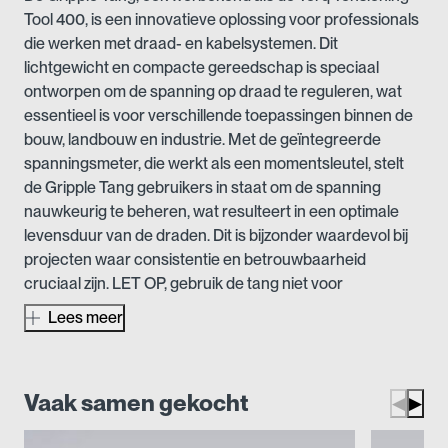
Tool 400, is een innovatieve oplossing voor professionals
die werken met draad- en kabelsystemen. Dit
lichtgewicht en compacte gereedschap is speciaal
ontworpen om de spanning op draad te reguleren, wat
essentieel is voor verschillende toepassingen binnen de
bouw, landbouw en industrie. Met de geïntegreerde
spanningsmeter, die werkt als een momentsleutel, stelt
de Gripple Tang gebruikers in staat om de spanning
nauwkeurig te beheren, wat resulteert in een optimale
levensduur van de draden. Dit is bijzonder waardevol bij
projecten waar consistentie en betrouwbaarheid
cruciaal zijn. LET OP, gebruik de tang niet voor
gewasdraden, deze moeten juist de doorhang behouden
Lees meer
tussen de spanten. Aanspannen van gewasdraden is uit
den boze.
Gemaakt van hoogwaardige materialen, is de Gripple
Vaak samen gekocht
◀
▶
Tang niet alleen duurzaam, maar ook bestand tegen
intensief gebruik. De robuuste constructie garandeert