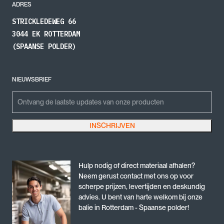
ADRES
STRICKLEDEWEG 66
3044 EK ROTTERDAM
(SPAANSE POLDER)
NIEUWSBRIEF
LinkedIn
Emailadres
INSCHRIJVEN
Dit veld is bedoeld voor validatiedoeleinden en moet niet worden gewijzigd.
Hulp nodig of direct materiaal afhalen?
Neem gerust contact met ons op voor
scherpe prijzen, levertijden en deskundig
advies. U bent van harte welkom bij onze
balie in Rotterdam - Spaanse polder!