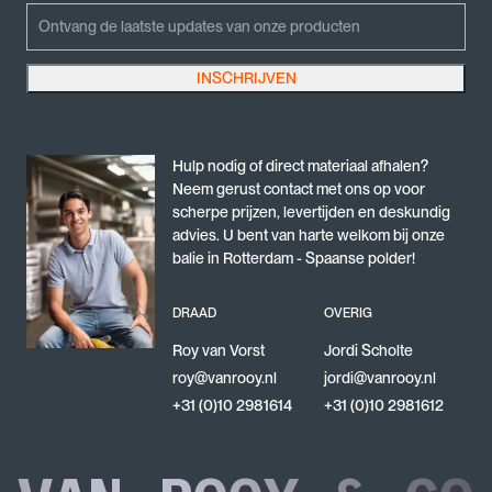
LinkedIn
Emailadres
12 mm massieve spijlen,
thermisch verzinkt staal voor uitstekende
INSCHRIJVEN
Dit veld is bedoeld voor validatiedoeleinden en moet niet worden gewijzigd.
duurzaamheid.
Deze combinatie zorgt voor een stabiele en veilige
Hulp nodig of direct materiaal afhalen?
hoekconstructie die perfect aansluit op de rest van het
Neem gerust contact met ons op voor
hekwerk en zorgt voor een uniforme uitstraling.
scherpe prijzen, levertijden en deskundig
KAN HET OOK IN KLEUR WORDEN GELEVERD?
advies. U bent van harte welkom bij onze
balie in Rotterdam - Spaanse polder!
Standaard leveren wij het hoekstuk thermisch verzinkt,
maar desgewenst kunnen we het onderdeel
DRAAD
OVERIG
poedercoaten in elke gewenste RAL-kleur.
Zo sluit het naadloos aan bij de architectuur of
Roy van Vorst
Jordi Scholte
kleurstelling van het gebouw.
roy@vanrooy.nl
jordi@vanrooy.nl
Neem gerust contact met ons op voor advies of
+31 (0)10 2981614
+31 (0)10 2981612
mogelijkheden.
WAAROM KIEZEN VOOR DIT HOEKSTUK?