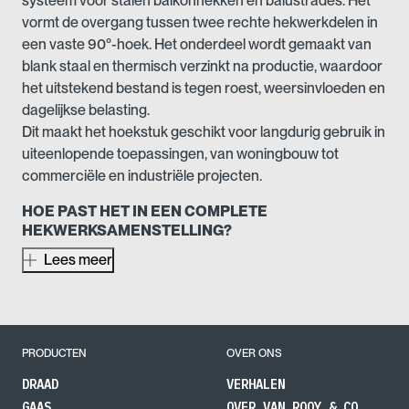
systeem voor stalen balkonhekken en balustrades. Het
vormt de overgang tussen twee rechte hekwerkdelen in
een vaste 90°-hoek. Het onderdeel wordt gemaakt van
blank staal en thermisch verzinkt na productie, waardoor
het uitstekend bestand is tegen roest, weersinvloeden en
dagelijkse belasting.
Dit maakt het hoekstuk geschikt voor langdurig gebruik in
uiteenlopende toepassingen, van woningbouw tot
commerciële en industriële projecten.
HOE PAST HET IN EEN COMPLETE
HEKWERKSAMENSTELLING?
Het hoekstuk heeft een standaardhoogte van 1000 mm
Lees meer
(inclusief onderspeling) en bestaat uit twee korte zijden
van 250 mm. Samen met twee rechte hekdelen en
eventueel muurbeugels of eindbalusters vormt u hiermee
direct een complete hoekopstelling.
PRODUCTEN
OVER ONS
Er zijn dus geen aparte hoekconstructies of
DRAAD
VERHALEN
lasverbindingen nodig, wat aanzienlijk tijd en
GAAS
OVER VAN ROOY & CO