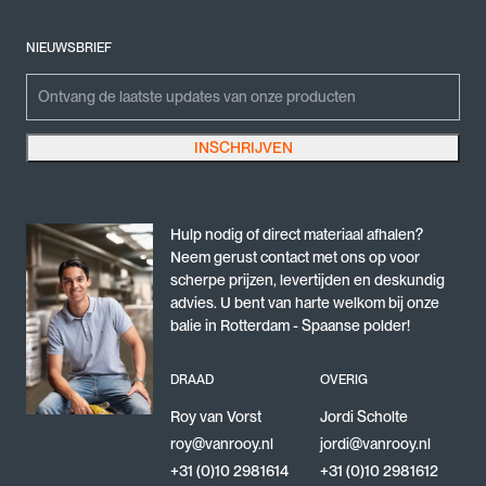
NIEUWSBRIEF
Email
Emailadres
INSCHRIJVEN
Dit veld is bedoeld voor validatiedoeleinden en moet niet worden gewijzigd.
Hulp nodig of direct materiaal afhalen?
Neem gerust contact met ons op voor
scherpe prijzen, levertijden en deskundig
advies. U bent van harte welkom bij onze
balie in Rotterdam - Spaanse polder!
DRAAD
OVERIG
Roy van Vorst
Jordi Scholte
roy@vanrooy.nl
jordi@vanrooy.nl
+31 (0)10 2981614
+31 (0)10 2981612