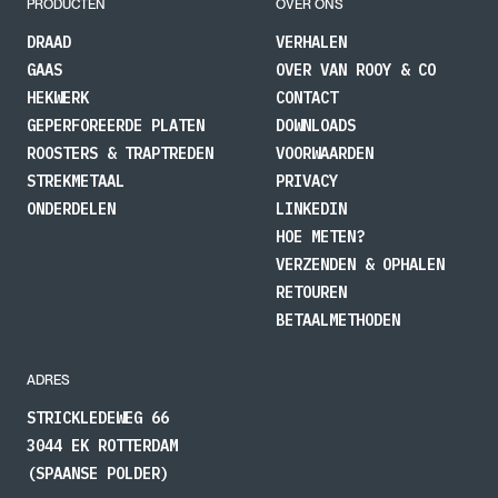
PRODUCTEN
OVER ONS
Geschikt voor kabeldiameters van 0,90 mm tot 6,10
DRAAD
VERHALEN
mm
GAAS
OVER VAN ROOY & CO
HEKWERK
CONTACT
Leverbaar uit voorraad
GEPERFOREERDE PLATEN
DOWNLOADS
ROOSTERS & TRAPTREDEN
VOORWAARDEN
Maatwerk mogelijk bij specifieke toepassingen of
STREKMETAAL
PRIVACY
afwijkende eisen
ONDERDELEN
LINKEDIN
Zo heeft u altijd de juiste combinatie van kabel, persklem
HOE METEN?
en gereedschap voor een betrouwbare verbinding.
VERZENDEN & OPHALEN
RETOUREN
BETAALMETHODEN
ADRES
STRICKLEDEWEG 66
3044 EK ROTTERDAM
(SPAANSE POLDER)