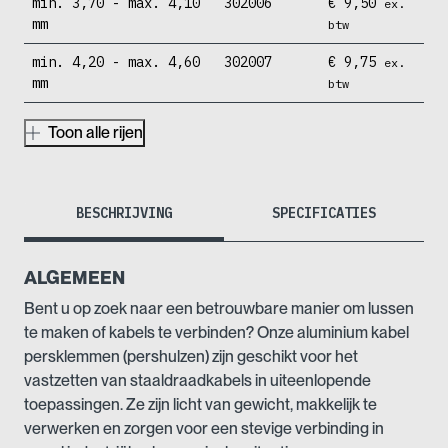
min. 3,70 - max. 4,10
302006
€
9,50
ex.
mm
btw
min. 4,20 - max. 4,60
302007
€
9,75
ex.
mm
btw
Toon alle rijen
BESCHRIJVING
SPECIFICATIES
ALGEMEEN
Bent u op zoek naar een betrouwbare manier om lussen
te maken of kabels te verbinden? Onze aluminium kabel
persklemmen (pershulzen) zijn geschikt voor het
vastzetten van staaldraadkabels in uiteenlopende
toepassingen. Ze zijn licht van gewicht, makkelijk te
verwerken en zorgen voor een stevige verbinding in