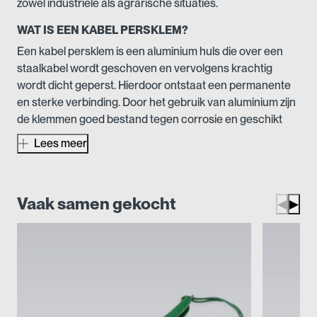
zowel industriële als agrarische situaties.
WAT IS EEN KABEL PERSKLEM?
Een kabel persklem is een aluminium huls die over een
staalkabel wordt geschoven en vervolgens krachtig
wordt dicht geperst. Hierdoor ontstaat een permanente
en sterke verbinding. Door het gebruik van aluminium zijn
de klemmen goed bestand tegen corrosie en geschikt
voor zowel binnen- als buitengebruik.
Lees meer
WAARVOOR GEBRUIKT U KABEL PERSKLEMMEN?
Kabel persklemmen worden onder andere toegepast
Vaak samen gekocht
voor:
◀
▶
Industrie en bouw: Voor het maken van vaste
eindverbindingen en het zekeren van staalkabels
Installatietechniek: Voor het ophangen van
verlichting, leidingen of constructiedelen