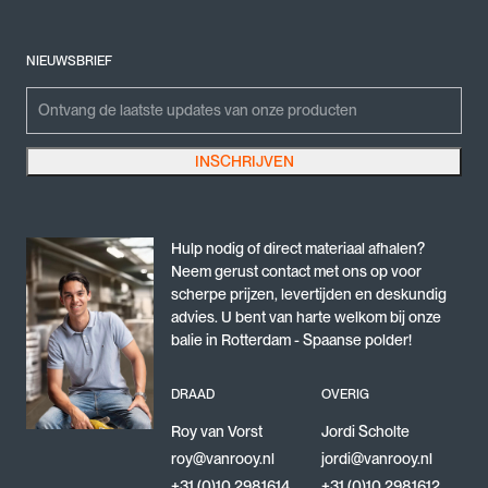
NIEUWSBRIEF
Phone
Emailadres
INSCHRIJVEN
Dit veld is bedoeld voor validatiedoeleinden en moet niet worden gewijzigd.
Hulp nodig of direct materiaal afhalen?
Neem gerust contact met ons op voor
scherpe prijzen, levertijden en deskundig
advies. U bent van harte welkom bij onze
balie in Rotterdam - Spaanse polder!
DRAAD
OVERIG
Roy van Vorst
Jordi Scholte
roy@vanrooy.nl
jordi@vanrooy.nl
+31 (0)10 2981614
+31 (0)10 2981612