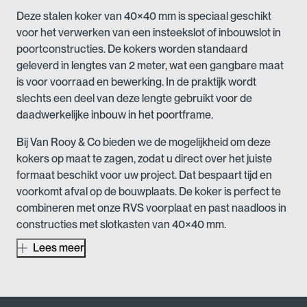
Deze stalen koker van 40×40 mm is speciaal geschikt
voor het verwerken van een insteekslot of inbouwslot in
poortconstructies. De kokers worden standaard
geleverd in lengtes van 2 meter, wat een gangbare maat
is voor voorraad en bewerking. In de praktijk wordt
slechts een deel van deze lengte gebruikt voor de
daadwerkelijke inbouw in het poortframe.
Bij Van Rooy & Co bieden we de mogelijkheid om deze
kokers op maat te zagen, zodat u direct over het juiste
formaat beschikt voor uw project. Dat bespaart tijd en
voorkomt afval op de bouwplaats. De koker is perfect te
combineren met onze RVS voorplaat en past naadloos in
constructies met slotkasten van 40×40 mm.
Lees meer
Of u nu een enkel project uitvoert of seriematig werkt:
met deze stevige en nauwkeurig afgewerkte koker zorgt
u voor een betrouwbare en nette afwerking van uw
poortslot.