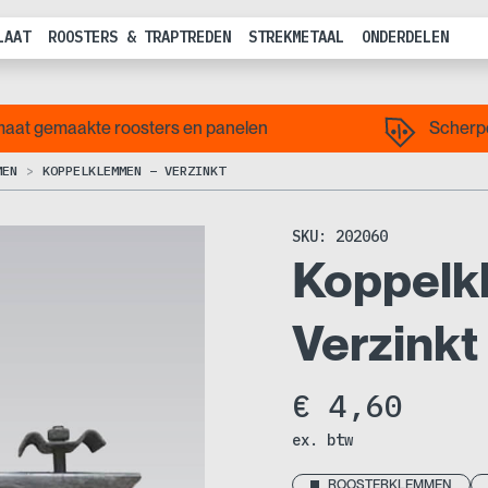
LAAT
ROOSTERS & TRAPTREDEN
STREKMETAAL
ONDERDELEN
aat gemaakte roosters en panelen
Scherpe
MEN
KOPPELKLEMMEN – VERZINKT
SKU:
202060
Koppelk
Verzinkt
€
4,60
ex. btw
ROOSTERKLEMMEN