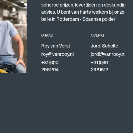
scherpe prijzen, levertijden en deskundig
advies. U bent van harte welkom bij onze
balie in Rotterdam - Spaanse polder!
DRAAD
OVERIG
Roy van Vorst
Jordi Scholte
roy@vanrooy.nl
jordi@vanrooy.nl
+31 (0)10
+31 (0)10
2981614
2981612