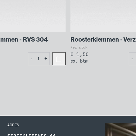
emmen - RVS 304
Roosterklemmen - Verz
Per stuk
€
1,50
Roosterklemmen
Ro
-
+
-
ex. btw
-
-
RVS
Ver
304
aan
aantal
ADRES
STRICKLEDEWEG 66