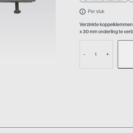
Per stuk
Verzinkte koppelklemmen
x 30 mm onderling te ver
Koppelklemmen
-
-
+
Verzinkt
aantal