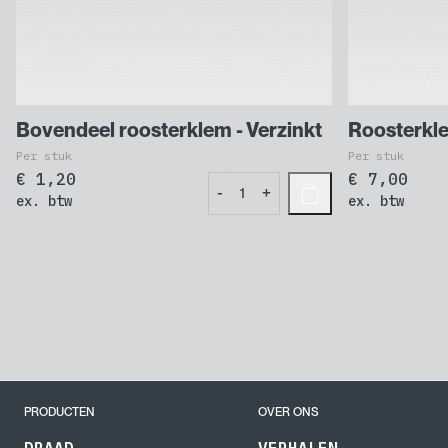
Bovendeel roosterklem - Verzinkt
Roosterkl
Per stuk
Per stuk
€
1,20
€
7,00
Bovendeel
-
+
ex. btw
ex. btw
roosterklem
-
Verzinkt
aantal
PRODUCTEN
OVER ONS
DRAAD
VERHALEN