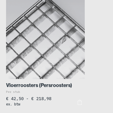
Vloerroosters (Persroosters)
Per stuk
Prijsklasse:
€
42,50
-
€
218,98
ex. btw
€ 42,50
tot