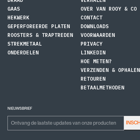
GAAS
OVER VAN ROOY & CO
HEKWERK
CONTACT
GEPERFOREERDE PLATEN
DOWNLOADS
ROOSTERS & TRAPTREDEN
VOORWAARDEN
STREKMETAAL
PRIVACY
ONDERDELEN
LINKEDIN
HOE METEN?
VERZENDEN & OPHALEN
RETOUREN
BETAALMETHODEN
NIEUWSBRIEF
Facebook
Emailadres
INSC
Dit veld is bedoeld voor validatiedoeleinden en moet niet worden gewijzigd.