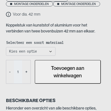
tot
MONTAGE ONDERDELEN
MONTAGE ONDERDELEN
€ 4,95
Voor dia. 42 mm
Koppelstuk van kunststof of aluminium voor het
verbinden van twee bovenbuizen 42 mm aan elkaar.
Selecteer een soort materiaal
Koppelstuk
Toevoegen aan
–
-
+
Voor
winkelwagen
bovenbuis
aantal
BESCHIKBARE OPTIES
Hieronder een overzicht van alle beschikbare opties,