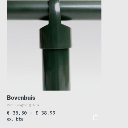
Bovenbuis
Per lengte @ 6 m
Prijsklasse:
€
35,50
-
€
38,99
ex. btw
€ 35,50
tot