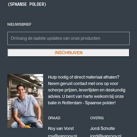
(SPAANSE POLDER)
NIEUWSBRIEF
Phone
Emailadres
INSCHRIJVEN
Dit veld is bedoeld voor validatiedoeleinden en moet niet worden gewijzigd.
Hulp nodig of direct materiaal afhalen?
Neem gerust contact met ons op voor
scherpe prijzen, levertijden en deskundig
advies. U bent van harte welkom bij onze
balie in Rotterdam - Spaanse polder!
DRAAD
OVERIG
Roy van Vorst
Jordi Scholte
roy@vanrooy.nl
jordi@vanrooy.nl