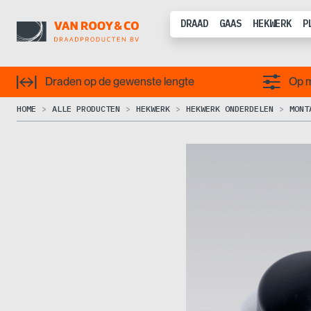
DRAAD
GAAS
HEKWERK
P
Draden op de gewenste lengte
Op m
HOME
ALLE PRODUCTEN
HEKWERK
HEKWERK ONDERDELEN
MONT