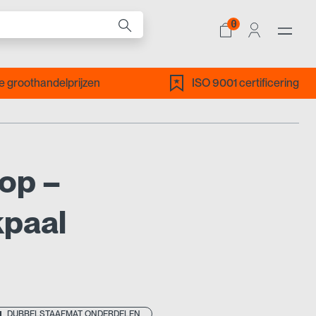
0
ALLE PRODUCTEN
 groothandelprijzen
ISO 9001 certificering
dop –
paal
DUBBELSTAAFMAT ONDERDELEN