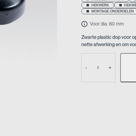
HEKWERK
HEKWE
MONTAGE ONDERDELEN
Voor dia. 60 mm
Zwarte plastic dop voor 
nette afwerking en om voc
Plastic
dop
-
+
–
Hekwerkpaal
aantal