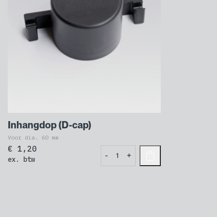
Inhangdop (D-cap)
Voor dia. 60 mm
€
1,20
Inhangdop
-
+
ex. btw
(D-
cap)
aantal