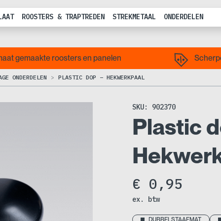
LAAT
ROOSTERS & TRAPTREDEN
STREKMETAAL
ONDERDELEN
aat gemaakte roosters en panelen
Scherpe
AGE ONDERDELEN
PLASTIC DOP – HEKWERKPAAL
SKU:
902370
Plastic 
Hekwerk
€
0,95
ex. btw
DUBBELSTAAFMAT