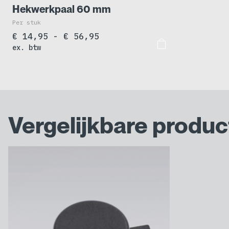
Hekwerkpaal 60 mm
Per stuk
Prijsklasse:
€
14,95
-
€
56,95
ex. btw
€ 14,95
tot
€ 56,95
Vergelijkbare produ