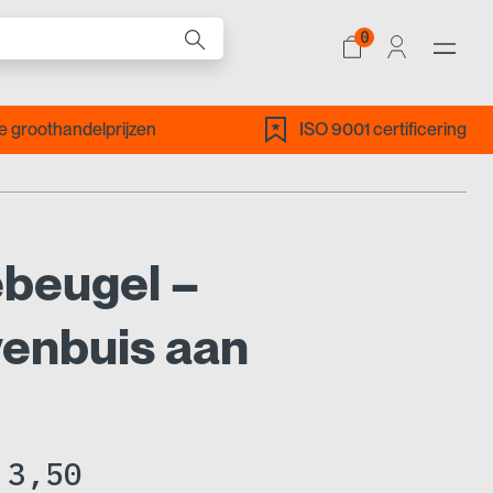
0
ALLE PRODUCTEN
 groothandelprijzen
ISO 9001 certificering
beugel –
venbuis aan
Prijsklasse:
3,50