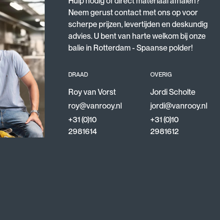
Hulp nodig of direct materiaal afhalen?
Neem gerust contact met ons op voor
scherpe prijzen, levertijden en deskundig
advies. U bent van harte welkom bij onze
balie in Rotterdam - Spaanse polder!
DRAAD
OVERIG
Roy van Vorst
Jordi Scholte
roy@vanrooy.nl
jordi@vanrooy.nl
+31 (0)10
+31 (0)10
2981614
2981612