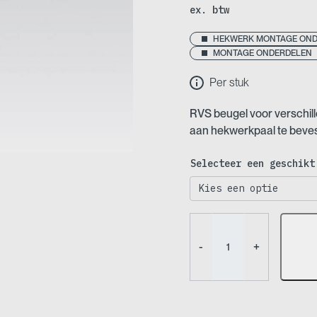
ex. btw
HEKWERK MONTAGE ON
MONTAGE ONDERDELEN
Per stuk
RVS beugel voor verschil
aan hekwerkpaal te beves
Selecteer een geschikt
Montagebeugel
–
-
+
Voor
bovenbuis
aan
paal