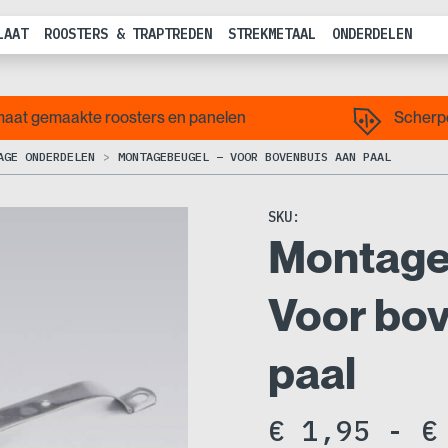
LAAT
ROOSTERS & TRAPTREDEN
STREKMETAAL
ONDERDELEN
aat gemaakte roosters en panelen
Scherpe
AGE ONDERDELEN
MONTAGEBEUGEL – VOOR BOVENBUIS AAN PAAL
SKU:
Montage
Voor bo
paal
€
1,95
-
€