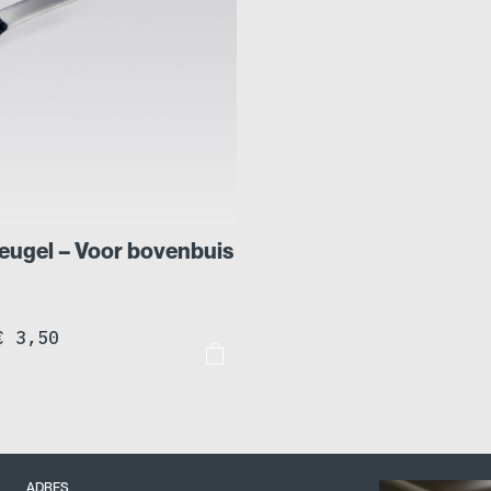
ugel – Voor bovenbuis
Prijsklasse:
€
3,50
€ 1,95
tot
€ 3,50
ADRES